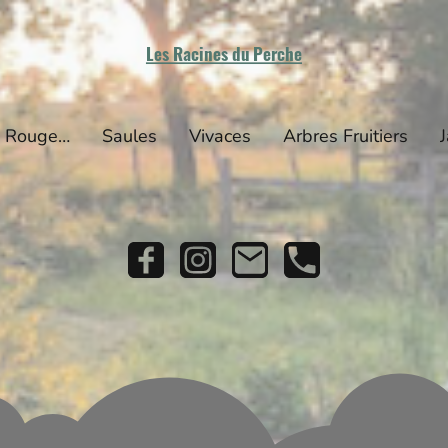
Les Racines du Perche
Arbustes (Fruits Rouges)
Saules
Vivaces
Arbres Fruitiers